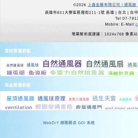
©2026
上鑫金屬有限公司 | 通風器 
高雄市831大寮區慈隆街211-1號 高雄 | 台北 | 台中 |
Tel:07-781
Mobile: E-Mail:
c
螢幕解析度建議：1024x768 像素
資訊標籤群組
自然通風器
自然通風扇
通風
通風球
自然通風球
免電力自然排風器
擴張網
角浪板
渦輪對流器
降溫系統
房間降溫
降溫
室內降溫
通風改善
屋頂降溫
商品標籤群組
自然排
工業排風扇
屋頂通風設備
廠房降溫
降溫
逃生天窗
屋頂通風器
通風球原理
通風機
免電力通風器
廠房降溫系統
天窗漏水
降溫
通風設備廠
負壓式廠房通
輕鋼架通風扇
ventilation
廚房通風門
wind driven ventil
通風百葉
system
wind driven ventilation
metal roof sky
WebDiY 網路開店 GO! 系統
Skylights
火場逃生
負壓通風設備
不銹鋼通風球
抽風機
防潮壁板
rooftop ventilators
Window
水切板規格
排風
浴室抽風機