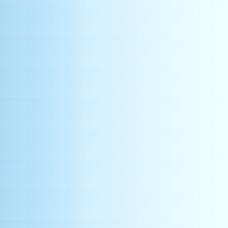
china wholesale su
中空板切割
平板壓條
book
manufacturer
降
mechanical ventilation system
抽風罩
light
空氣
industrial air blowers
水切板