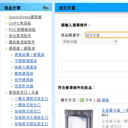
商品分類
逃生天窗
SuperDyma擴張網
UVPC角浪板
請輸入搜尋條件：
PVC耐酸鹼浪板
商品關鍵字：
採光罩用配件
鐵皮屋浪板配件
通風器 | 通風球
通風設備 | 通風扇
不銹鋼通風球
無動力通風球
散熱通風球
自然通風器
空氣對流器
符合搜尋條件的商品：
屋頂逃生口 | 天窗
一體五溝掀式逃生口
顯示方式：
清單
|
網格
一體掀式逃生口
全金屬天窗_一
加強掀式逃生口
B01
加強掀式五溝逃生口
全金屬天窗一體
加強掀式鋼瓦逃生口
孔蓋,逃生口。