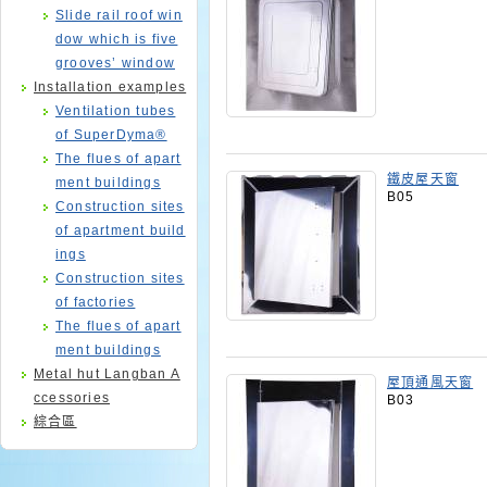
Slide rail roof win
dow which is five
grooves’ window
Installation examples
Ventilation tubes
of SuperDyma®
The flues of apart
鐵皮屋天窗
ment buildings
B05
Construction sites
of apartment build
ings
Construction sites
of factories
The flues of apart
ment buildings
Metal hut Langban A
屋頂通風天窗
ccessories
B03
綜合區