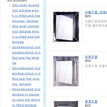
oof windows
One-body formed
roof window whic
白鐵天窗_加強
h is lifted and five
B05
grooves’ window
白鐵天窗加強掀
天窗,鐵皮屋天
One-body formed
roof window whic
h is lifted and flat
window
Strengthened roof
window which is li
百葉天窗
fted and flat wind
B04
ow
百葉天窗,滑蓋
Strengthened roof
window which is li
fted and five groo
ves’ window
Strengthened roof
window of stainle
ss steel tile which
屋頂天窗
is lifted window
B02