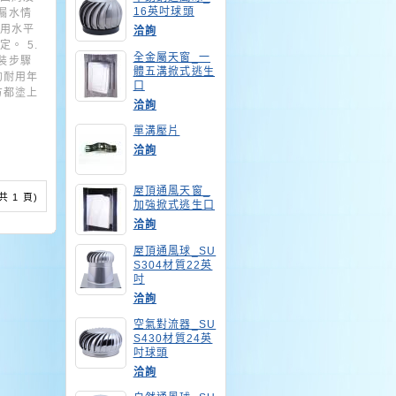
16英吋球頭
漏水情
，用水平
洽詢
。 5.
全金屬天窗_一
安裝步驟
體五溝掀式逃生
的耐用年
口
方都塗上
洽詢
單溝壓片
洽詢
屋頂通風天窗_
 (共 1 頁)
加強掀式逃生口
洽詢
屋頂通風球_SU
S304材質22英
吋
洽詢
空氣對流器_SU
S430材質24英
吋球頭
洽詢