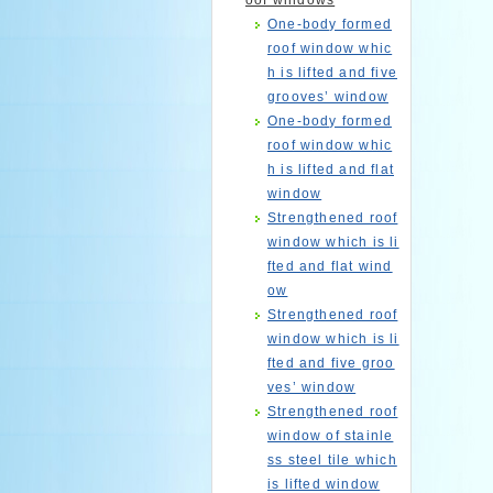
oof windows
One-body formed
roof window whic
h is lifted and five
grooves’ window
One-body formed
roof window whic
h is lifted and flat
window
Strengthened roof
window which is li
fted and flat wind
ow
Strengthened roof
window which is li
fted and five groo
ves’ window
Strengthened roof
window of stainle
ss steel tile which
is lifted window