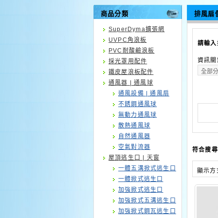
商品分類
排風扇
SuperDyma擴張網
UVPC角浪板
請輸入
PVC耐酸鹼浪板
資訊關
採光罩用配件
鐵皮屋浪板配件
通風器 | 通風球
通風設備 | 通風扇
不銹鋼通風球
無動力通風球
散熱通風球
自然通風器
空氣對流器
符合搜尋
屋頂逃生口 | 天窗
一體五溝掀式逃生口
顯示方
一體掀式逃生口
加強掀式逃生口
加強掀式五溝逃生口
加強掀式鋼瓦逃生口