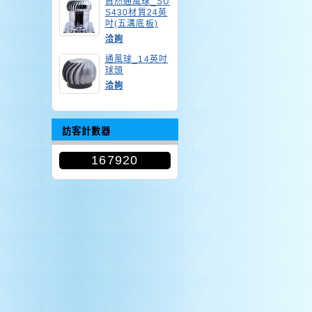
自然通風球_SU
S430材質24英
吋(五溝底板)
洽詢
通風球_14英吋
球頭
洽詢
訪客計數器
167920