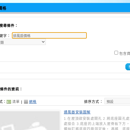
價格
搜尋條件：
鍵字：
包含
條件的資訊：
式：
清單
|
網格
排序方式：
通風器安裝圖解
1.在屋頂欲安裝處開孔 2.將底座圓孔
處接合 3.底座的上端放入屋脊板下方
螺絲釘將底座四周固定後， 再將 底