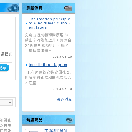
最新消息
The rotation principle
of wind driven turbo v
entilators
免電力通風器轉動原理 ※
藉由室內熱氣上升，熱氣自
24片葉片縫隙排出，驅動
主機球體運轉。 ...
資訊描述
2013-05-10
Installation diagram
搜尋
1.在屋頂欲安裝處開孔 2.
將底座圓孔處和開孔處接合
3.底座...
2013-05-10
更多消息
精選商品
處和開孔
，以自攻
座四周及
不銹鋼通風球_