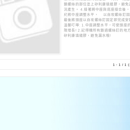
鎖螺絲的部位塗上矽利康填縫膠，避免
況產生。 4.接著將中座與底座接合後
尺將中座調整水平， 以自攻螺絲釘固定
最後將頭座以自攻螺絲釘固定即完成
溫馨叮嚀: 1.中座調整水平，可使頭座
限增長! 2.記得機所有鎖過螺絲釘的地
矽利康填縫膠，避免漏水哦!
1 - 1 / 1