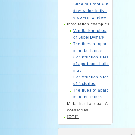
Slide rail roof win
dow which is five
grooves’ window
Installation examples
Ventilation tubes
of SuperDyma®
The flues of apart
ment buildings
Construction sites
of apartment build
ings
Construction sites
of factories
The flues of apart
ment buildings
Metal hut Langban A
ccessories
綜合區