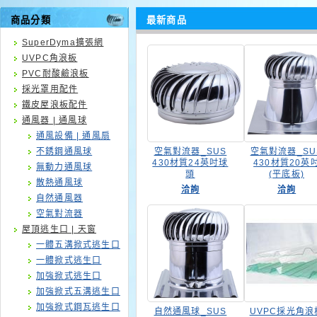
商品分類
最新商品
SuperDyma擴張網
UVPC角浪板
PVC耐酸鹼浪板
採光罩用配件
鐵皮屋浪板配件
通風器 | 通風球
通風設備 | 通風扇
不銹鋼通風球
空氣對流器_SUS
空氣對流器_SU
430材質24英吋球
430材質20英
無動力通風球
頭
(平底板)
散熱通風球
洽詢
洽詢
自然通風器
空氣對流器
屋頂逃生口 | 天窗
一體五溝掀式逃生口
一體掀式逃生口
加強掀式逃生口
加強掀式五溝逃生口
加強掀式鋼瓦逃生口
自然通風球_SUS
UVPC採光角浪