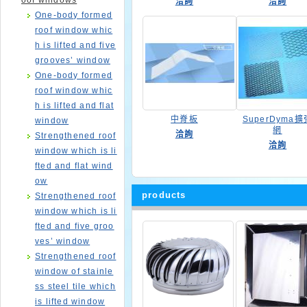
oof windows
洽詢
洽詢
One-body formed
roof window whic
h is lifted and five
grooves’ window
One-body formed
roof window whic
h is lifted and flat
中脊板
SuperDyma擴
window
網
洽詢
Strengthened roof
洽詢
window which is li
fted and flat wind
ow
products
Strengthened roof
window which is li
fted and five groo
ves’ window
Strengthened roof
window of stainle
ss steel tile which
is lifted window