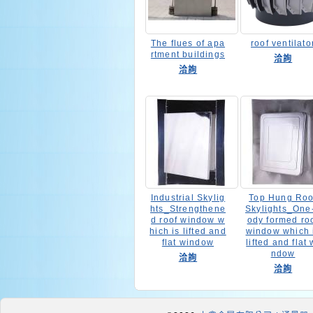
The flues of apa
roof ventilato
rtment buildings
洽詢
洽詢
Industrial Skylig
Top Hung Roo
hts_Strengthene
Skylights_One
d roof window w
ody formed ro
hich is lifted and
window which 
flat window
lifted and flat 
ndow
洽詢
洽詢