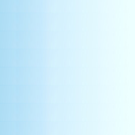
ventilator fan
浪板
louvers aluminum
抽風櫥
緊急逃
industrial f
manufacturers
industrial exhaust fan
fan manufacturers
包角配件
圓型免電
包角 浪板