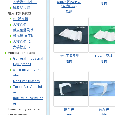
五溝滑軌逃生口
430材質24英吋
洽詢
(五溝底板)
鐵皮屋天窗
洽詢
通風球安裝實例
SD通風器
大樓管道
鐵皮屋通風球
通風器 施工圖
大樓管道_1
大樓管道_2
Ventilation Fans
PVC平底隱型
PVC中空板
General Industrial
洽詢
洽詢
Equipment
wind driven ventil
ator
Roof ventilators
Turbo Air Ventilat
or
Industrial Ventilat
or
Emergency escape r
轉角板
包角板