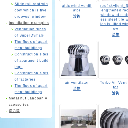
Slide rail roof win
attic wind ventil
roof skylight_S
dow which is five
ator
engthened roo
window of stai
grooves’ window
洽詢
ess steel tile 
Installation examples
ich is lifted wi
ow
Ventilation tubes
洽詢
of SuperDyma®
The flues of apart
ment buildings
Construction sites
of apartment build
ings
Construction sites
of factories
air ventilator
Turbo Air Venti
The flues of apart
tor
洽詢
ment buildings
洽詢
Metal hut Langban A
ccessories
綜合區