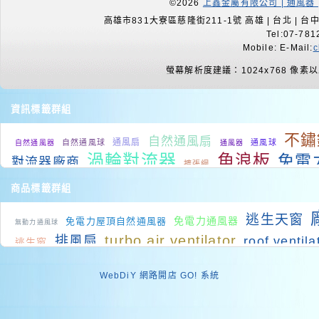
©2026
上鑫金屬有限公司 | 通風器 
高雄市831大寮區慈隆街211-1號 高雄 | 台北 | 台中 |
Tel:07-781
Mobile: E-Mail:
c
螢幕解析度建議：1024x768 像素
資訊標籤群組
不鏽
自然通風扇
通風扇
自然通風球
通風球
自然通風器
通風器
渦輪對流器
角浪板
免電
對流器廠商
擴張網
屋頂降溫
廠
通
廠房通風設備
廠房降溫
屋頂排風扇
商品標籤群組
降溫系統
廠房降溫系統
排風扇
頂通風設備
逃生天窗
免電力通風器
工業通風
免電力屋頂自然通風器
工廠排熱
無動力通風球
房間降溫
排風扇價格
降溫
turbo air ventilator
排風扇
roof ventil
逃生窗
roof air ventilators
ventilator
skyaxis natural ventilator
WebDiY 網路開店 GO! 系統
turbo ventilato
Skylights
PVC浪板
負壓式通風設備
菱形擴張網
抽風機尺寸
airventilator
自然通風器