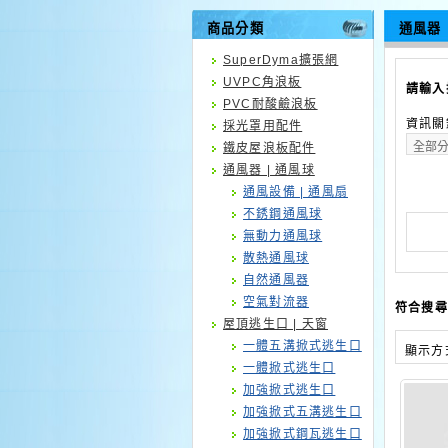
商品分類
通風器
SuperDyma擴張網
UVPC角浪板
請輸入
PVC耐酸鹼浪板
資訊關
採光罩用配件
鐵皮屋浪板配件
通風器 | 通風球
通風設備 | 通風扇
不銹鋼通風球
無動力通風球
散熱通風球
自然通風器
空氣對流器
符合搜尋
屋頂逃生口 | 天窗
一體五溝掀式逃生口
顯示方
一體掀式逃生口
加強掀式逃生口
加強掀式五溝逃生口
加強掀式鋼瓦逃生口