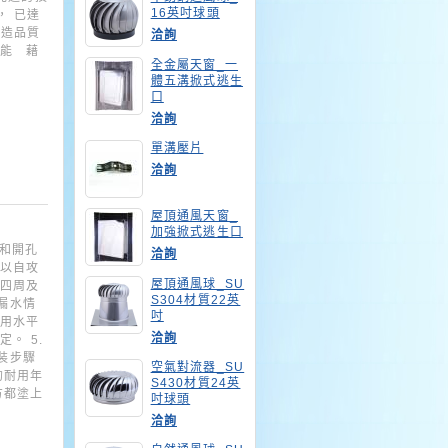
16英吋球頭
， 已達
製造品質
洽詢
動能 藉
全金屬天窗_一
體五溝掀式逃生
口
洽詢
單溝壓片
洽詢
屋頂通風天窗_
加強掀式逃生口
處和開孔
洽詢
，以自攻
屋頂通風球_SU
座四周及
S304材質22英
漏水情
吋
，用水平
洽詢
。 5.
安裝步驟
空氣對流器_SU
的耐用年
S430材質24英
方都塗上
吋球頭
洽詢