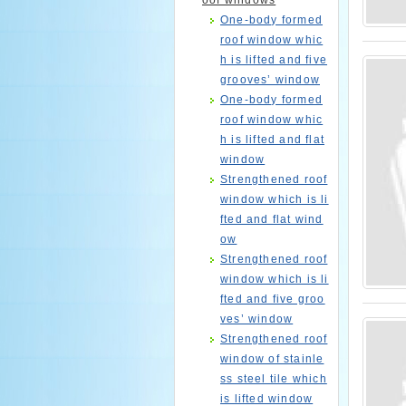
oof windows
One-body formed
roof window whic
h is lifted and five
grooves’ window
One-body formed
roof window whic
h is lifted and flat
window
Strengthened roof
window which is li
fted and flat wind
ow
Strengthened roof
window which is li
fted and five groo
ves’ window
Strengthened roof
window of stainle
ss steel tile which
is lifted window