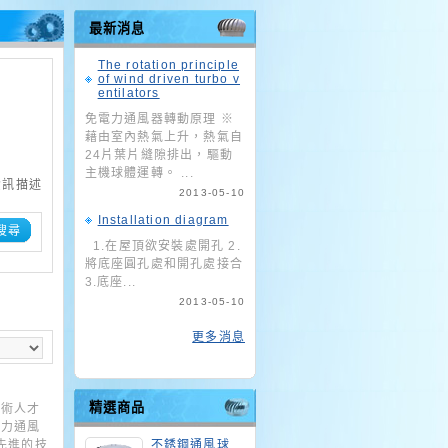
最新消息
The rotation principle
of wind driven turbo v
entilators
免電力通風器轉動原理 ※
藉由室內熱氣上升，熱氣自
24片葉片縫隙排出，驅動
主機球體運轉。 ...
資訊描述
2013-05-10
Installation diagram
搜尋
1.在屋頂欲安裝處開孔 2.
將底座圓孔處和開孔處接合
3.底座...
2013-05-10
更多消息
精選商品
技術人才
電力通風
以先進的技
不銹鋼通風球_