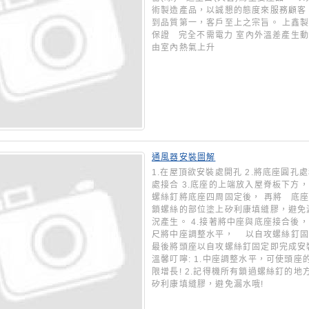
術製造產品，以誠懇的態度來服務顧客
到品質第一，客戶至上之宗旨。 上鑫
保證 完全不需電力 室內外溫差產生
由室內熱氣上升
通風器安裝圖解
1.在屋頂欲安裝處開孔 2.將底座圓孔
處接合 3.底座的上端放入屋脊板下方
螺絲釘將底座四周固定後， 再將 底
鎖螺絲的部位塗上矽利康填縫膠，避免
況產生。 4.接著將中座與底座接合後
尺將中座調整水平， 以自攻螺絲釘固定
最後將頭座以自攻螺絲釘固定即完成
溫馨叮嚀: 1.中座調整水平，可使頭座
限增長! 2.記得機所有鎖過螺絲釘的地
矽利康填縫膠，避免漏水哦!