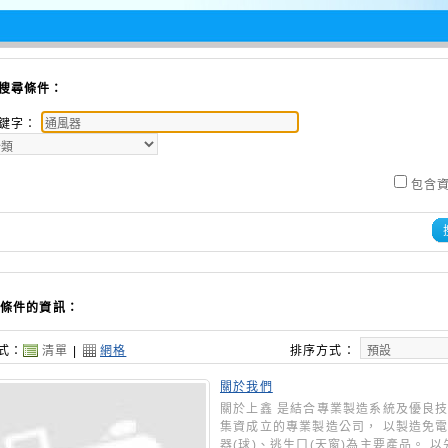
搜尋條件：
鍵字：
包含
條件的資訊：
式：
清單
|
網格
排序方式：
關於我們
關於上鑫 是結合專業製造系統及優良
集資成立的專業製造公司， 以製造免
器(球)、逃生口(天窗)為主要產品。 