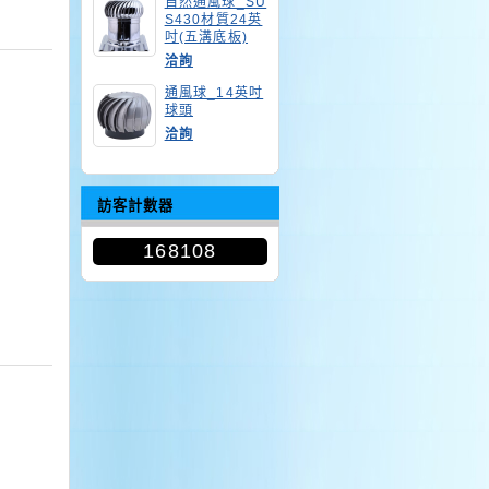
自然通風球_SU
S430材質24英
吋(五溝底板)
洽詢
通風球_14英吋
球頭
洽詢
訪客計數器
168108