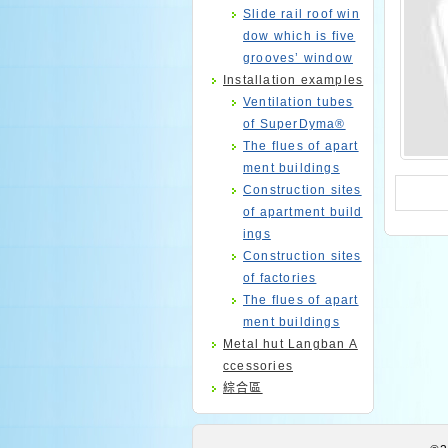
Slide rail roof win
dow which is five
grooves’ window
Installation examples
Ventilation tubes
of SuperDyma®
The flues of apart
ment buildings
Construction sites
of apartment build
ings
Construction sites
of factories
The flues of apart
ment buildings
Metal hut Langban A
ccessories
綜合區