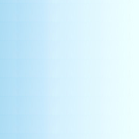
china wholesale su
book
中空板切割
平板壓條
mechanical ventilation syste
manufacturer
水切板
industrial air blowers
抽風罩
空氣對流
light