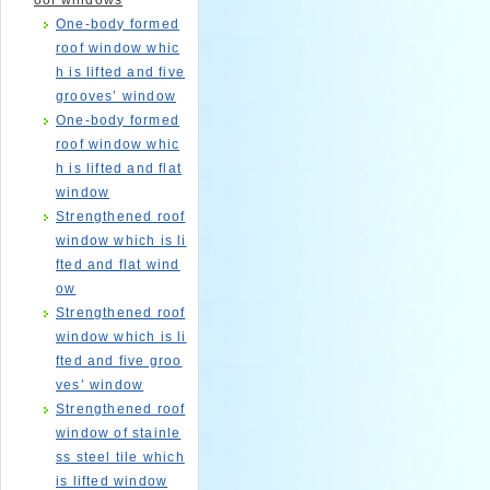
oof windows
One-body formed
roof window whic
h is lifted and five
grooves’ window
One-body formed
roof window whic
h is lifted and flat
window
Strengthened roof
window which is li
fted and flat wind
ow
Strengthened roof
window which is li
fted and five groo
ves’ window
Strengthened roof
window of stainle
ss steel tile which
is lifted window