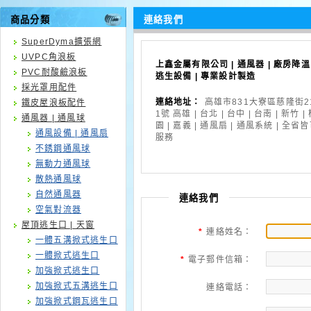
商品分類
連絡我們
SuperDyma擴張網
UVPC角浪板
上鑫金屬有限公司 | 通風器 | 廠房降溫 
PVC耐酸鹼浪板
逃生設備 | 專業設計製造
採光罩用配件
連絡地址：
高雄市831大寮區慈隆街21
鐵皮屋浪板配件
1號 高雄 | 台北 | 台中 | 台南 | 新竹 |
通風器 | 通風球
園 | 嘉義 | 通風扇 | 通風系統 | 全省
通風設備 | 通風扇
服務
不銹鋼通風球
無動力通風球
散熱通風球
自然通風器
連絡我們
空氣對流器
屋頂逃生口 | 天窗
*
連絡姓名：
一體五溝掀式逃生口
一體掀式逃生口
*
電子郵件信箱：
加強掀式逃生口
加強掀式五溝逃生口
連絡電話：
加強掀式鋼瓦逃生口