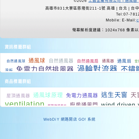
©2026
上鑫金屬有限公司 | 通風器 
高雄市831大寮區慈隆街211-1號 高雄 | 台北 | 台中 |
Tel:07-781
Mobile: E-Mail:
c
螢幕解析度建議：1024x768 像素
資訊標籤群組
通風球
自然通風器
通風扇
自然通風扇
通風器
自然通風球
空
渦輪對流器
不鏽
免電力自然排風器
浪板
房間降溫
屋頂降溫
備
室內降溫
降溫系統
通風改善
商品標籤群組
扇
廠房降
頂樓 降溫
工業排風扇
屋頂通風設備
逃生天窗
天
通風球原理
免電力通風器
降溫
屋頂通風器
負壓式廠房
通風設備廠
廠房降溫系統
通風機
ventilation
wind driven 
廚房通風門
輕鋼架通風扇
ventilation system
wind driven ve
ventilator
WebDiY 網路開店 GO! 系統
Skylights
火場逃生
負壓通風設
不銹鋼通風球
水切板規格
Roof Window
rooftop ventilators
浴室抽