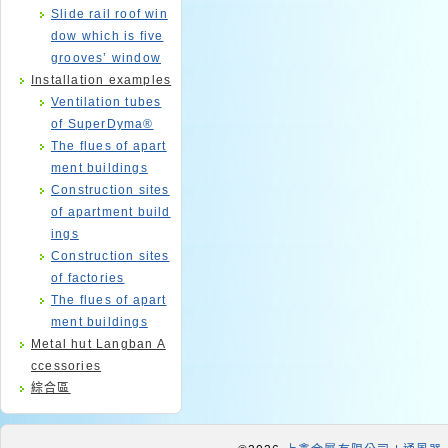
Slide rail roof win
dow which is five
grooves’ window
Installation examples
Ventilation tubes
of SuperDyma®
The flues of apart
ment buildings
Construction sites
of apartment build
ings
Construction sites
of factories
The flues of apart
ment buildings
Metal hut Langban A
ccessories
綜合區