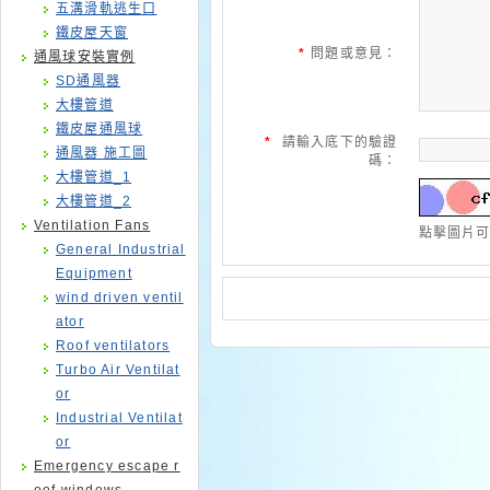
五溝滑軌逃生口
鐵皮屋天窗
*
問題或意見：
通風球安裝實例
SD通風器
大樓管道
鐵皮屋通風球
*
請輸入底下的驗證
通風器 施工圖
碼：
大樓管道_1
大樓管道_2
Ventilation Fans
點擊圖片
General Industrial
Equipment
wind driven ventil
ator
Roof ventilators
Turbo Air Ventilat
or
Industrial Ventilat
or
Emergency escape r