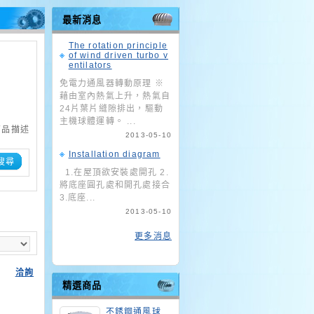
最新消息
The rotation principle
of wind driven turbo v
entilators
免電力通風器轉動原理 ※
藉由室內熱氣上升，熱氣自
24片葉片縫隙排出，驅動
主機球體運轉。 ...
商品描述
2013-05-10
Installation diagram
搜尋
1.在屋頂欲安裝處開孔 2.
將底座圓孔處和開孔處接合
3.底座...
2013-05-10
更多消息
洽詢
精選商品
不銹鋼通風球_