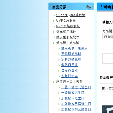
商品分類
外轉角
SuperDyma擴張網
UVPC角浪板
請輸入
PVC耐酸鹼浪板
商品關
採光罩用配件
鐵皮屋浪板配件
通風器 | 通風球
通風設備 | 通風扇
不銹鋼通風球
無動力通風球
散熱通風球
自然通風器
空氣對流器
符合搜尋
屋頂逃生口 | 天窗
一體五溝掀式逃生口
顯示方
一體掀式逃生口
加強掀式逃生口
加強掀式五溝逃生口
加強掀式鋼瓦逃生口