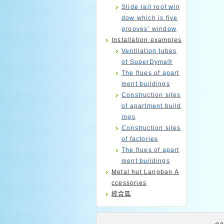
Slide rail roof win
dow which is five
grooves’ window
Installation examples
Ventilation tubes
of SuperDyma®
The flues of apart
ment buildings
Construction sites
of apartment build
ings
Construction sites
of factories
The flues of apart
ment buildings
Metal hut Langban A
ccessories
綜合區