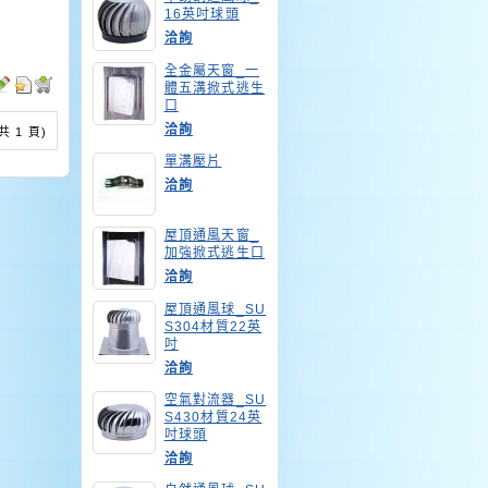
16英吋球頭
洽詢
全金屬天窗_一
體五溝掀式逃生
口
洽詢
 (共 1 頁)
單溝壓片
洽詢
屋頂通風天窗_
加強掀式逃生口
洽詢
屋頂通風球_SU
S304材質22英
吋
洽詢
空氣對流器_SU
S430材質24英
吋球頭
洽詢