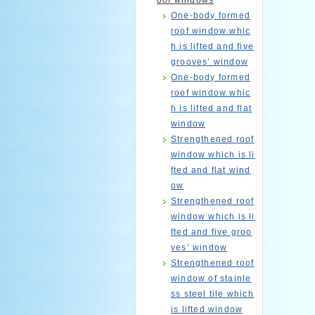
oof windows
One-body formed
roof window whic
h is lifted and five
grooves’ window
One-body formed
roof window whic
h is lifted and flat
window
Strengthened roof
window which is li
fted and flat wind
ow
Strengthened roof
window which is li
fted and five groo
ves’ window
Strengthened roof
window of stainle
ss steel tile which
is lifted window