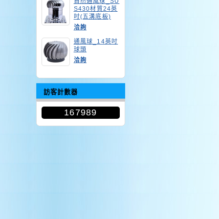
自然通風球_SU
S430材質24英
吋(五溝底板)
洽詢
通風球_14英吋
球頭
洽詢
訪客計數器
167989