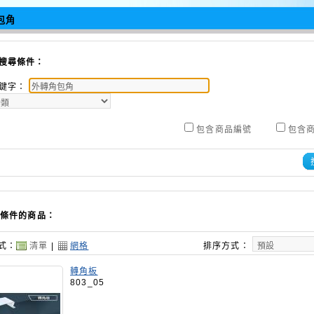
包角
搜尋條件：
鍵字：
包含商品編號
包含
條件的商品：
式：
清單
|
網格
排序方式：
轉角板
803_05