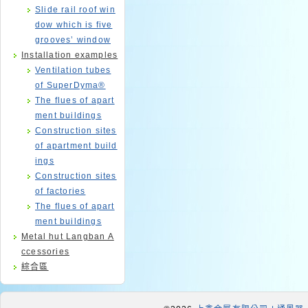
Slide rail roof win
dow which is five
grooves’ window
Installation examples
Ventilation tubes
of SuperDyma®
The flues of apart
ment buildings
Construction sites
of apartment build
ings
Construction sites
of factories
The flues of apart
ment buildings
Metal hut Langban A
ccessories
綜合區