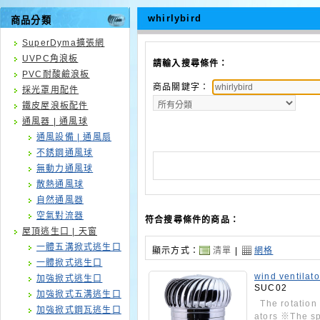
whirlybird
商品分類
SuperDyma擴張網
UVPC角浪板
請輸入搜尋條件：
PVC耐酸鹼浪板
商品關鍵字：
採光罩用配件
鐵皮屋浪板配件
通風器 | 通風球
通風設備 | 通風扇
不銹鋼通風球
無動力通風球
散熱通風球
自然通風器
空氣對流器
符合搜尋條件的商品：
屋頂逃生口 | 天窗
一體五溝掀式逃生口
顯示方式：
清單
|
網格
一體掀式逃生口
wind ventilato
加強掀式逃生口
SUC02
加強掀式五溝逃生口
The rotation p
加強掀式鋼瓦逃生口
ators ※The sp