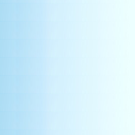
book
中空板切割
平板壓條
china wholesale suppliers
風之谷通風
降溫圍巾
ventilation system
solar att
中脊側封板
blowers
加強掀
水切板
抽風罩
空氣對流器亞洲建築