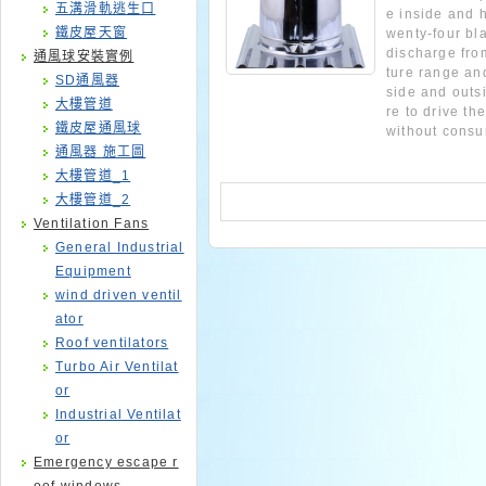
五溝滑軌逃生口
e inside and h
鐵皮屋天窗
wenty-four bl
discharge fro
通風球安裝實例
ture range a
SD通風器
side and outs
大樓管道
re to drive th
鐵皮屋通風球
without consu
通風器 施工圖
大樓管道_1
大樓管道_2
Ventilation Fans
General Industrial
Equipment
wind driven ventil
ator
Roof ventilators
Turbo Air Ventilat
or
Industrial Ventilat
or
Emergency escape r