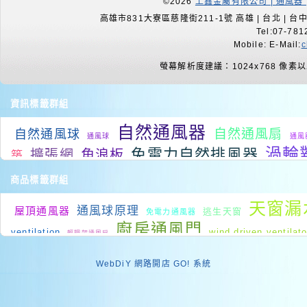
©2026
上鑫金屬有限公司 | 通風器 
高雄市831大寮區慈隆街211-1號 高雄 | 台北 | 台中 |
Tel:07-781
Mobile: E-Mail:
c
螢幕解析度建議：1024x768 像素
資訊標籤群組
自然通風器
自然通風扇
自然通風球
通風球
通風
渦輪
免電力自然排風器
擴張網
角浪板
築
通
統
降溫系統
房間降溫
屋頂降溫
室內降溫
商品標籤群組
廠房通風設備
屋頂通風設備
頂樓 降溫
廠房降
工業排風扇
扇
天窗漏
通風球原理
屋頂通風器
逃生天窗
負壓式廠
免電力通風器
降溫
廠房降溫系統
通風機
通風設備廠
廚房通風門
ventilation
wind driven ventilat
輕鋼架通風扇
通風百葉
metal roof skyl
wind driven ventilation
system
WebDiY 網路開店 GO! 系統
不銹鋼通風球
負壓通風設備
抽風機
Skylights
火場逃生
rooftop ventilators
Roof Window
水切板規格
浴室抽