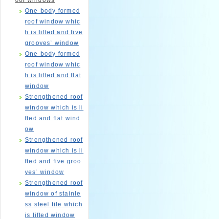
oof windows
One-body formed
roof window whic
h is lifted and five
grooves’ window
One-body formed
roof window whic
h is lifted and flat
window
Strengthened roof
window which is li
fted and flat wind
ow
Strengthened roof
window which is li
fted and five groo
ves’ window
Strengthened roof
window of stainle
ss steel tile which
is lifted window