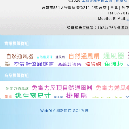
©2026
上鑫金屬有限公司 | 通風器 
高雄市831大寮區慈隆街211-1號 高雄 | 台北 | 台中 |
Tel:07-781
Mobile: E-Mail:
c
螢幕解析度建議：1024x768 像素
資訊標籤群組
通風器
自然通風扇
自然通風器
自然通風球
通風扇
角浪板
築
空氣對流器廠商
擴張網
渦輪對流器
屋頂降溫
廠房降溫
屋頂排風扇
廠房通風設備
通風系
商品標籤群組
排風扇型錄
降溫系統
降溫系統
廠房通風扇
免電力屋頂自然通風器
免電力通風
排風扇價格
工
無動力通風球
降溫
工廠排熱
房間降溫
工業通風
逃生窗尺寸
排風扇
r
風扇
turbo air ventilator
逃生窗
skyaxis natural ventilator
ventilator
roof
WebDiY 網路開店 GO! 系統
掀式天窗
Bungalow Skylights
PVC浪板
turbine
buyers
菱形擴張網
免電力 自然通風器
抽風機尺寸
a