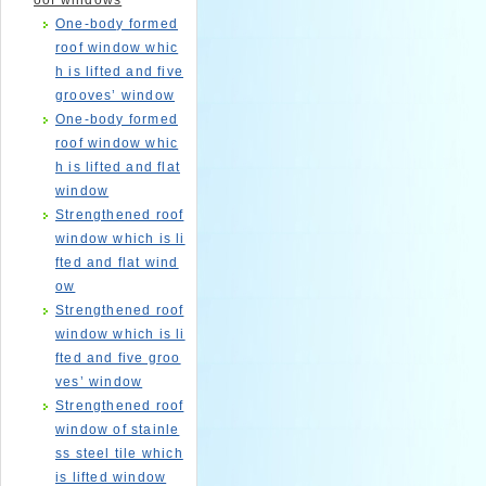
oof windows
One-body formed
roof window whic
h is lifted and five
grooves’ window
One-body formed
roof window whic
h is lifted and flat
window
Strengthened roof
window which is li
fted and flat wind
ow
Strengthened roof
window which is li
fted and five groo
ves’ window
Strengthened roof
window of stainle
ss steel tile which
is lifted window