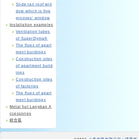
Slide rail roof win
dow which is five
grooves’ window
Installation examples
Ventilation tubes
of SuperDyma®
The flues of apart
ment buildings
Construction sites
of apartment build
ings
Construction sites
of factories
The flues of apart
ment buildings
Metal hut Langban A
ccessories
綜合區