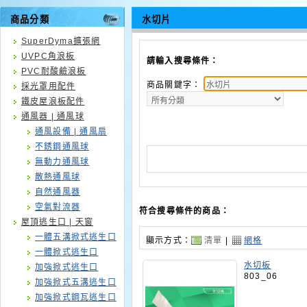
商品分類
水切片
SuperDyma擴張網
UVPC角浪板
請輸入搜尋條件：
PVC耐酸鹼浪板
商品關鍵字：
採光罩用配件
鐵皮屋浪板配件
通風器 | 通風球
通風設備 | 通風扇
不銹鋼通風球
無動力通風球
散熱通風球
自然通風器
空氣對流器
符合搜尋條件的商品：
屋頂逃生口 | 天窗
一體五溝掀式逃生口
顯示方式：
清單
|
網格
一體掀式逃生口
水切板
加強掀式逃生口
803_06
加強掀式五溝逃生口
加強掀式鋼瓦逃生口